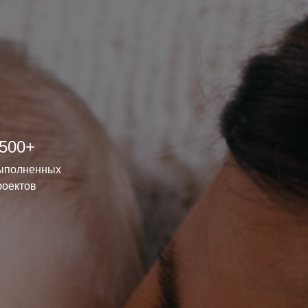
500+
ыполненных
роектов