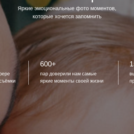
Яркие эмоциональные фото моментов,
которые хочется запомнить
600+
1
сфере
пар доверили нам самые
в
 съёмки
яркие моменты своей жизни
п