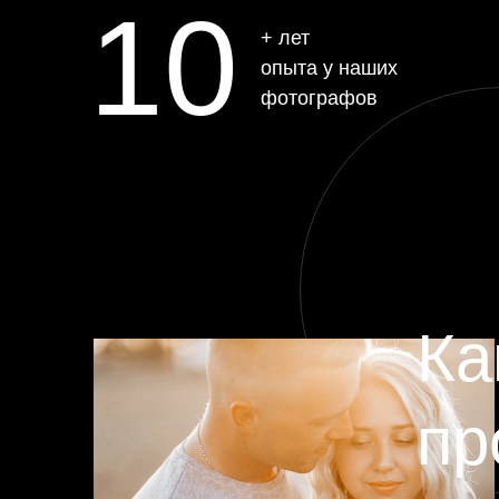
10
+ лет
опыта у наших
фотографов
Ка
пр