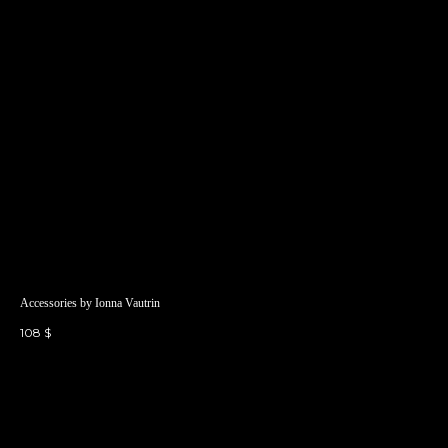
Accessories by Ionna Vautrin
108
$