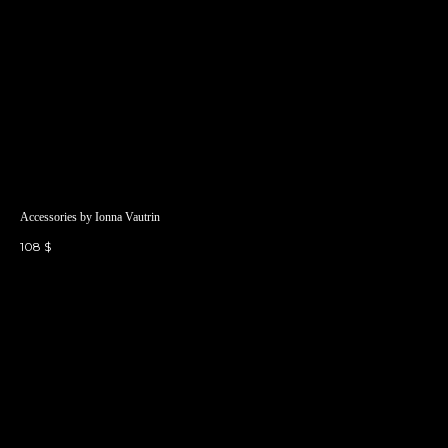
Accessories by Ionna Vautrin
108
$